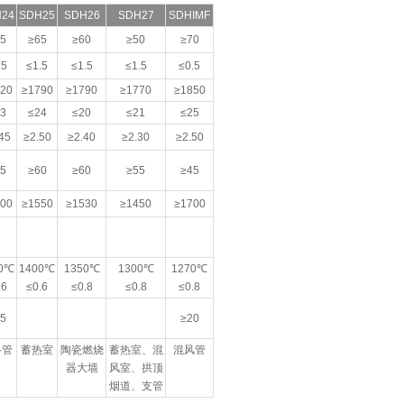
24
SDH25
SDH26
SDH27
SDHIMF
5
≥65
≥60
≥50
≥70
.5
≤1.5
≤1.5
≤1.5
≤0.5
20
≥1790
≥1790
≥1770
≥1850
3
≤24
≤20
≤21
≤25
45
≥2.50
≥2.40
≥2.30
≥2.50
5
≥60
≥60
≥55
≥45
00
≥1550
≥1530
≥1450
≥1700
0℃
1400℃
1350℃
1300℃
1270℃
.6
≤0.6
≤0.8
≤0.8
≤0.8
5
≥20
络管
蓄热室
陶瓷燃烧
蓄热室、混
混风管
器大墙
风室、拱顶
烟道、支管