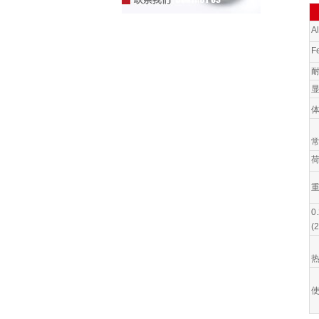
Al
F
耐
显
体
常
荷
重
0
(
热