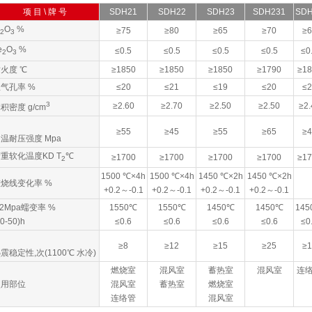
项 目 \ 牌 号
SDH21
SDH22
SDH23
SDH231
SDH
O
%
≥75
≥80
≥65
≥70
≥6
2
3
e
O
%
≤0.5
≤0.5
≤0.5
≤0.5
≤0
2
3
火度 ℃
≥1850
≥1850
≥1850
≥1790
≥18
气孔率 %
≤20
≤21
≤19
≤20
≤2
3
≥2.60
≥2.70
≥2.50
≥2.50
≥2.
积密度 g/cm
≥55
≥45
≥55
≥65
≥4
温耐压强度 Mpa
重软化温度KD T
℃
≥1700
≥1700
≥1700
≥1700
≥17
2
1500 ℃×4h
1500 ℃×4h
1450 ℃×2h
1450 ℃×2h
烧线变化率 %
+0.2～-0.1
+0.2～-0.1
+0.2～-0.1
+0.2～-0.1
.2Mpa蠕变率 %
1550℃
1550℃
1450℃
1450℃
145
20-50)h
≤0.6
≤0.6
≤0.6
≤0.6
≤0
≥8
≥12
≥15
≥25
≥1
震稳定性,次(1100℃ 水冷)
燃烧室
混风室
蓄热室
混风室
连
使用部位
混风室
蓄热室
燃烧室
连络管
混风室