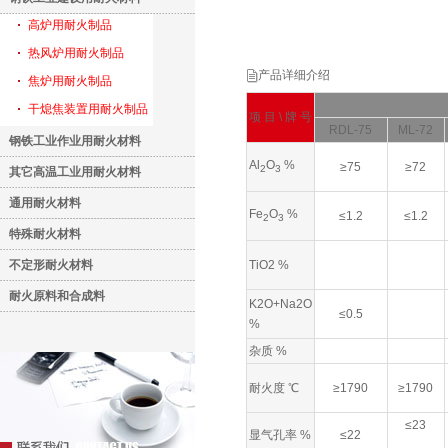
高炉用耐火制品
热风炉用耐火制品
产品详细介绍
焦炉用耐火制品
干熄焦装置用耐火制品
项 目 \ 牌 号
RDL-75
ML-72
钢铁工业作业用耐火材料
Al
O
%
≥75
≥72
2
3
其它高温工业用耐火材料
通用耐火材料
Fe
O
%
≤1.2
≤1.2
2
3
特殊耐火材料
不定形耐火材料
TiO2 %
耐火原料和合成料
K2O+Na2O
≤0.5
%
杂质 %
耐火度 ℃
≥1790
≥1790
≤23
显气孔率 %
≤22