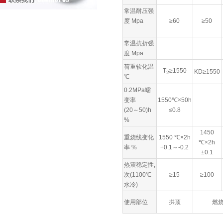
常温耐压强
度 Mpa
≥60
≥50
常温抗折强
度 Mpa
荷重软化温
T
≥1550
KD≥1550
2
℃
0.2MPa蠕
变率
1550℃×50h
(20～50)h
≤0.8
%
1450
重烧线变化
1550 ℃×2h
℃×2h
率 %
+0.1～-0.2
±0.1
热震稳定性,
次(1100℃
≥15
≥100
水冷)
使用部位
拱顶
燃